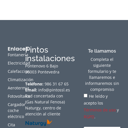
Enlaces
Pintos
Te llamamos
Fontanería
instalaciones
Completa el
Electricidad
siguiente
Pontenovo 6 Bajo
Calefaccion
formulario y te
36003 Pontevedra
llamaremos e
Climatización
informaremos sin
Teléfono:
986 31 67 65
Aerotermia
compromiso
Email:
info@pintossl.es
Red concertada con
Fotovoltaica
He leído y
(Gas Natural Fenosa)
acepto los
Cargador
Naturgy, centro de
Términos de uso
y
coche
atención al cliente
eléctrico
RGPD
.
Cita