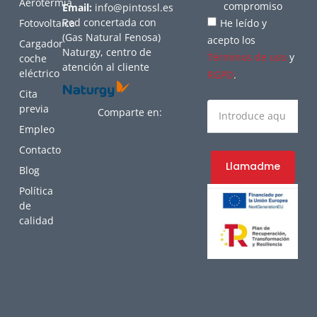
Aerotermia
compromiso
Email:
info@pintossl.es
Red concertada con
Fotovoltaica
He leído y
(Gas Natural Fenosa)
acepto los
Cargador
Naturgy, centro de
Términos de uso
y
coche
atención al cliente
eléctrico
RGPD
.
Cita
previa
Comparte en:
Empleo
Contacto
Llamadme
Blog
Política
de
calidad