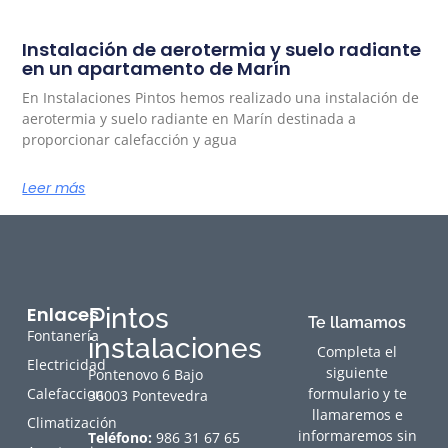
Instalación de aerotermia y suelo radiante
en un apartamento de Marín
En Instalaciones Pintos hemos realizado una instalación de
aerotermia y suelo radiante en Marín destinada a
proporcionar calefacción y agua
Leer más
Enlaces
Pintos
Te llamamos
Fontanería
instalaciones
Completa el
Electricidad
siguiente
Pontenovo 6 Bajo
Calefaccion
formulario y te
36003 Pontevedra
llamaremos e
Climatización
informaremos sin
Teléfono:
986 31 67 65