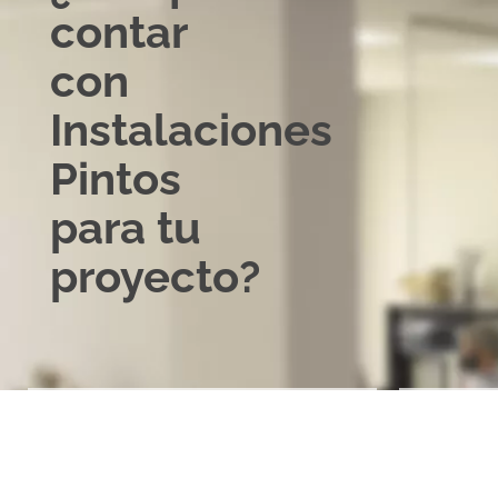
contar
con
Instalaciones
Pintos
para tu
proyecto?
Puntualidad
Fiabi