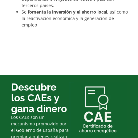
terceros países.
Se
fomenta la inversión y el ahorro local
, así como
la reactivación económica y la generación de
empleo
Descubre
los CAEs y
gana dinero
Los CAEs son un
mecanismo promovido por
el Gobierno de España para
premiar a quienes realizan