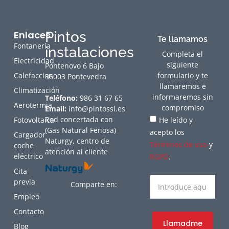
Enlaces
Pintos
Te llamamos
Fontanería
instalaciones
Completa el
Electricidad
siguiente
Pontenovo 6 Bajo
Calefaccion
formulario y te
36003 Pontevedra
llamaremos e
Climatización
informaremos sin
Teléfono:
986 31 67 65
Aerotermia
compromiso
Email:
info@pintossl.es
Red concertada con
Fotovoltaica
He leído y
(Gas Natural Fenosa)
acepto los
Cargador
Naturgy, centro de
Términos de uso
y
coche
atención al cliente
eléctrico
RGPD
.
Cita
previa
Comparte en:
Empleo
Contacto
Llamadme
Blog