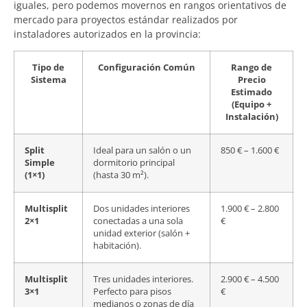
iguales, pero podemos movernos en rangos orientativos de
mercado para proyectos estándar realizados por
instaladores autorizados en la provincia:
Tipo de
Configuración Común
Rango de
Sistema
Precio
Estimado
(Equipo +
Instalación)
Split
Ideal para un salón o un
850 € – 1.600 €
Simple
dormitorio principal
(1×1)
(hasta 30 m²).
Multisplit
Dos unidades interiores
1.900 € – 2.800
2×1
conectadas a una sola
€
unidad exterior (salón +
habitación).
Multisplit
Tres unidades interiores.
2.900 € – 4.500
3×1
Perfecto para pisos
€
medianos o zonas de día