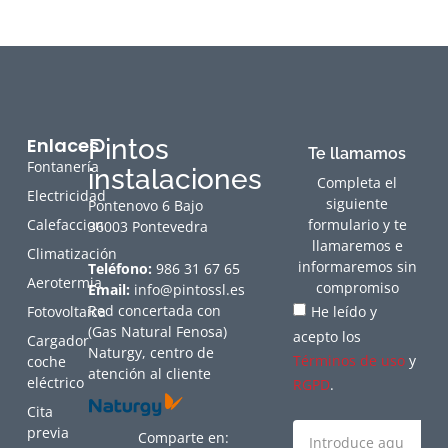
Enlaces
Pintos
Te llamamos
Fontanería
instalaciones
Completa el
Electricidad
siguiente
Pontenovo 6 Bajo
Calefaccion
formulario y te
36003 Pontevedra
llamaremos e
Climatización
informaremos sin
Teléfono:
986 31 67 65
Aerotermia
compromiso
Email:
info@pintossl.es
Red concertada con
Fotovoltaica
He leído y
(Gas Natural Fenosa)
acepto los
Cargador
Naturgy, centro de
Términos de uso
y
coche
atención al cliente
eléctrico
RGPD
.
Cita
previa
Comparte en: