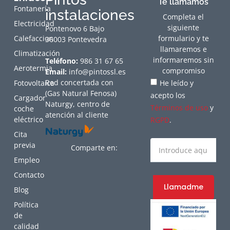
Te llamamos
Fontanería
instalaciones
Completa el
Electricidad
siguiente
Pontenovo 6 Bajo
Calefaccion
formulario y te
36003 Pontevedra
llamaremos e
Climatización
informaremos sin
Teléfono:
986 31 67 65
Aerotermia
compromiso
Email:
info@pintossl.es
Red concertada con
Fotovoltaica
He leído y
(Gas Natural Fenosa)
acepto los
Cargador
Naturgy, centro de
Términos de uso
y
coche
atención al cliente
eléctrico
RGPD
.
Cita
previa
Comparte en:
Empleo
Contacto
Llamadme
Blog
Política
de
calidad