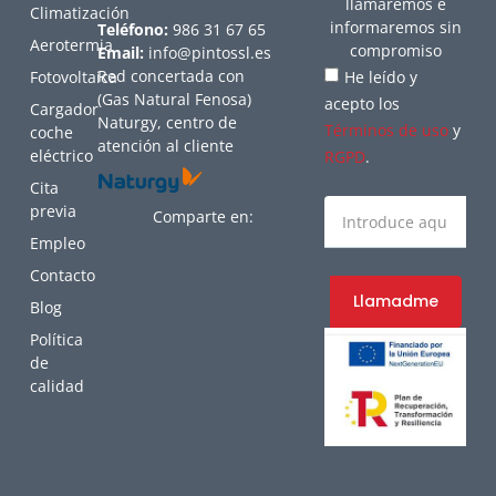
llamaremos e
Climatización
informaremos sin
Teléfono:
986 31 67 65
Aerotermia
compromiso
Email:
info@pintossl.es
Red concertada con
Fotovoltaica
He leído y
(Gas Natural Fenosa)
acepto los
Cargador
Naturgy, centro de
Términos de uso
y
coche
atención al cliente
eléctrico
RGPD
.
Cita
previa
Comparte en:
Empleo
Contacto
Llamadme
Blog
Política
de
calidad