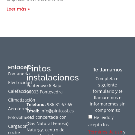
Leer más »
Enlaces
Pintos
Te llamamos
Fontanería
instalaciones
Completa el
Electricidad
siguiente
Pontenovo 6 Bajo
Calefaccion
formulario y te
36003 Pontevedra
llamaremos e
Climatización
informaremos sin
Teléfono:
986 31 67 65
Aerotermia
compromiso
Email:
info@pintossl.es
Red concertada con
Fotovoltaica
He leído y
(Gas Natural Fenosa)
acepto los
Cargador
Naturgy, centro de
Términos de uso
y
coche