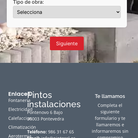
Tipo de obra:
Siguiente
Enlaces
Pintos
Te llamamos
Fontanería
instalaciones
Completa el
Electricidad
siguiente
Pontenovo 6 Bajo
Calefaccion
formulario y te
36003 Pontevedra
llamaremos e
Climatización
informaremos sin
Teléfono:
986 31 67 65
Aerotermia
compromiso