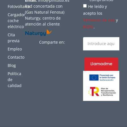
Email:
info@pintossl.es
Red concertada con
Fotovoltaica
He leído y
(Gas Natural Fenosa)
acepto los
Cargador
Naturgy, centro de
Términos de uso
y
coche
atención al cliente
eléctrico
RGPD
.
Cita
previa
Comparte en:
Empleo
Contacto
Llamadme
Blog
Política
de
calidad