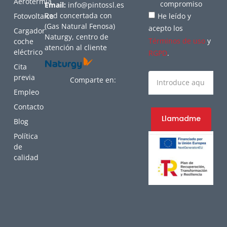
Aerotermia
compromiso
Email:
info@pintossl.es
Red concertada con
Fotovoltaica
He leído y
(Gas Natural Fenosa)
acepto los
Cargador
Naturgy, centro de
Términos de uso
y
coche
atención al cliente
eléctrico
RGPD
.
Cita
previa
Comparte en:
Empleo
Contacto
Llamadme
Blog
Política
de
calidad