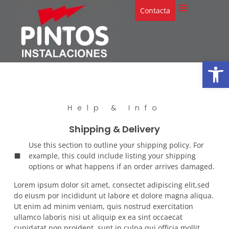
Contacta
Abrir
Help & Info
Shipping & Delivery
Use this section to outline your shipping policy. For
example, this could include listing your shipping
options or what happens if an order arrives damaged.
Lorem ipsum dolor sit amet, consectet adipiscing elit,sed
do eiusm por incididunt ut labore et dolore magna aliqua.
Ut enim ad minim veniam, quis nostrud exercitation
ullamco laboris nisi ut aliquip ex ea sint occaecat
cupidatat non proident, sunt in culpa qui officia mollit