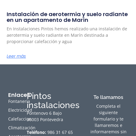
Instalación de aerotermia y suelo radiante
en un apartamento de Marín
En Instalaciones Pintos hemos realizado una instalación de
aerotermia y suelo radiante en Marín destinada a
proporcionar calefacción y agua
Leer más
Enlaces
Pintos
Te llamamos
Fontanería
instalaciones
Completa el
Electricidad
siguiente
Pontenovo 6 Bajo
Calefaccion
formulario y te
36003 Pontevedra
llamaremos e
Climatización
informaremos sin
Teléfono:
986 31 67 65