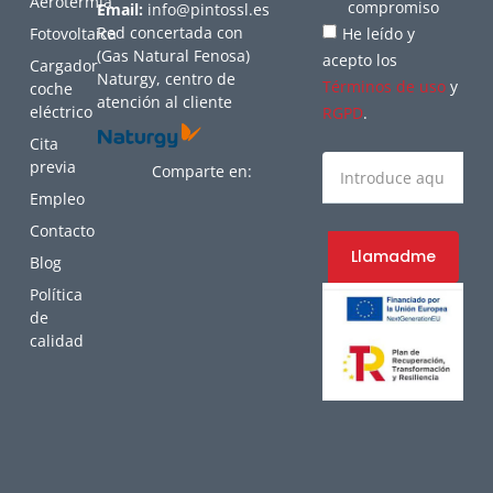
Aerotermia
compromiso
Email:
info@pintossl.es
Red concertada con
Fotovoltaica
He leído y
(Gas Natural Fenosa)
acepto los
Cargador
Naturgy, centro de
Términos de uso
y
coche
atención al cliente
eléctrico
RGPD
.
Cita
previa
Comparte en:
Empleo
Contacto
Llamadme
Blog
Política
de
calidad