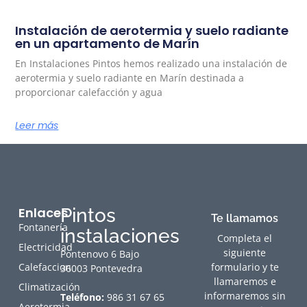
Instalación de aerotermia y suelo radiante
en un apartamento de Marín
En Instalaciones Pintos hemos realizado una instalación de
aerotermia y suelo radiante en Marín destinada a
proporcionar calefacción y agua
Leer más
Enlaces
Pintos
Te llamamos
Fontanería
instalaciones
Completa el
Electricidad
siguiente
Pontenovo 6 Bajo
Calefaccion
formulario y te
36003 Pontevedra
llamaremos e
Climatización
informaremos sin
Teléfono:
986 31 67 65
Aerotermia