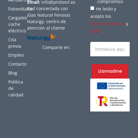
compromiso
Email:
info@pintossl.es
Red concertada con
Fotovoltaica
He leído y
(Gas Natural Fenosa)
acepto los
Cargador
Naturgy, centro de
Términos de uso
y
coche
atención al cliente
eléctrico
RGPD
.
Cita
previa
Comparte en:
Empleo
Contacto
Llamadme
Blog
Política
de
calidad