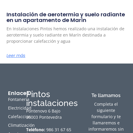
Instalación de aerotermia y suelo radiante
en un apartamento de Marín
En Instalaciones Pintos hemos realizado una instalación de
aerotermia y suelo radiante en Marín destinada a
proporcionar calefacción y agua
Leer más
Enlaces
Pintos
Te llamamos
Fontanería
instalaciones
Completa el
Electricidad
siguiente
Pontenovo 6 Bajo
Calefaccion
formulario y te
36003 Pontevedra
llamaremos e
Climatización
informaremos sin
Teléfono:
986 31 67 65