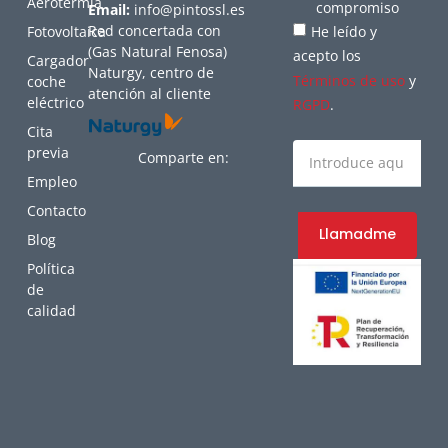
Aerotermia
compromiso
Email:
info@pintossl.es
Red concertada con
Fotovoltaica
He leído y
(Gas Natural Fenosa)
acepto los
Cargador
Naturgy, centro de
Términos de uso
y
coche
atención al cliente
eléctrico
RGPD
.
Cita
previa
Comparte en:
Empleo
Contacto
Llamadme
Blog
Política
de
calidad