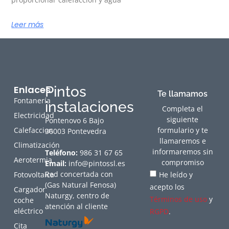
Leer más
Enlaces
Pintos
Te llamamos
Fontanería
instalaciones
Completa el
Electricidad
siguiente
Pontenovo 6 Bajo
Calefaccion
formulario y te
36003 Pontevedra
llamaremos e
Climatización
informaremos sin
Teléfono:
986 31 67 65
Aerotermia
compromiso
Email:
info@pintossl.es
Red concertada con
Fotovoltaica
He leído y
(Gas Natural Fenosa)
acepto los
Cargador
Naturgy, centro de
Términos de uso
y
coche
atención al cliente
eléctrico
RGPD
.
Cita