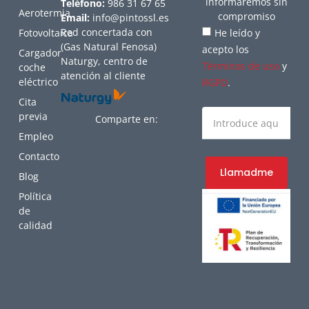
informaremos sin
Teléfono:
986 31 67 65
Aerotermia
compromiso
Email:
info@pintossl.es
Red concertada con
Fotovoltaica
He leído y
(Gas Natural Fenosa)
acepto los
Cargador
Naturgy, centro de
Términos de uso
y
coche
atención al cliente
eléctrico
RGPD
.
Cita
previa
Comparte en:
Empleo
Contacto
Llamadme
Blog
Política
de
calidad