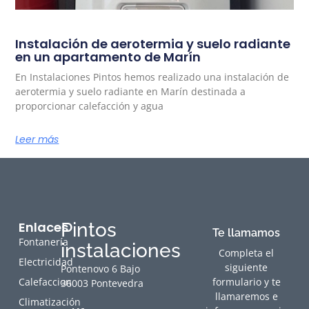
Instalación de aerotermia y suelo radiante
en un apartamento de Marín
En Instalaciones Pintos hemos realizado una instalación de
aerotermia y suelo radiante en Marín destinada a
proporcionar calefacción y agua
Leer más
Enlaces
Pintos
Te llamamos
Fontanería
instalaciones
Completa el
Electricidad
siguiente
Pontenovo 6 Bajo
Calefaccion
formulario y te
36003 Pontevedra
llamaremos e
Climatización