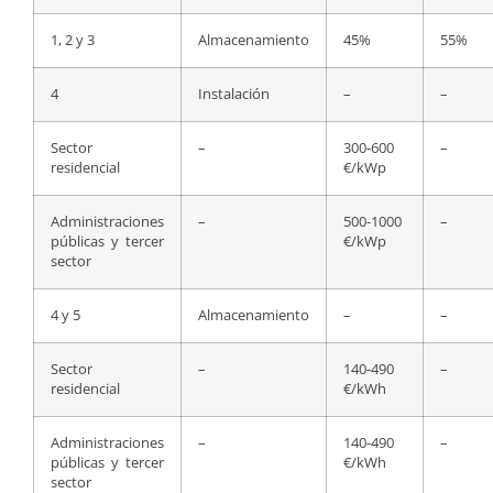
1, 2 y 3
Almacenamiento
45%
55%
4
Instalación
–
–
Sector
–
300-600
–
residencial
€/kWp
Administraciones
–
500-1000
–
públicas y tercer
€/kWp
sector
4 y 5
Almacenamiento
–
–
Sector
–
140-490
–
residencial
€/kWh
Administraciones
–
140-490
–
públicas y tercer
€/kWh
sector