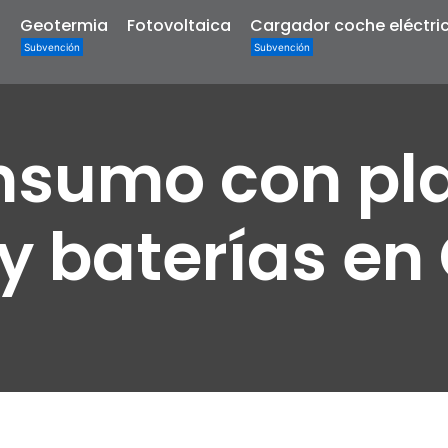
a
Geotermia
Fotovoltaica
Cargador coche eléctri
nsumo con pl
 y baterías e