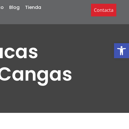
co
Blog
Tienda
Contacta
acas
Abrir
n Cangas