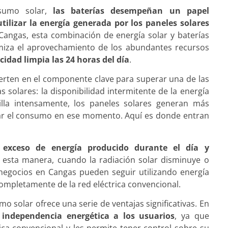
sumo solar,
las baterías desempeñan un papel
ilizar la energía generada por los paneles solares
 Cangas, esta combinación de energía solar y baterías
miza el aprovechamiento de los abundantes recursos
cidad limpia las 24 horas del día
.
erten en el componente clave para superar una de las
 solares: la disponibilidad intermitente de la energía
rilla intensamente, los paneles solares generan más
ntar el consumo en ese momento. Aquí es donde entran
l exceso de energía producido durante el día y
e esta manera, cuando la radiación solar disminuye o
 negocios en Cangas pueden seguir utilizando energía
mpletamente de la red eléctrica convencional.
mo solar ofrece una serie de ventajas significativas. En
independencia energética a los usuarios
, ya que
ca convencional y les permite tener control sobre su