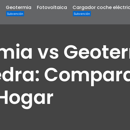
a
Geotermia
Fotovoltaica
Cargador coche eléctri
mia vs Geote
dra: Compara
 Hogar