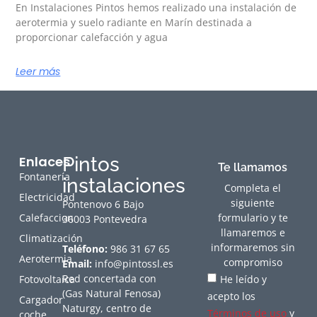
En Instalaciones Pintos hemos realizado una instalación de
aerotermia y suelo radiante en Marín destinada a
proporcionar calefacción y agua
Leer más
Enlaces
Pintos
Te llamamos
Fontanería
instalaciones
Completa el
Electricidad
siguiente
Pontenovo 6 Bajo
Calefaccion
formulario y te
36003 Pontevedra
llamaremos e
Climatización
informaremos sin
Teléfono:
986 31 67 65
Aerotermia
compromiso
Email:
info@pintossl.es
Red concertada con
Fotovoltaica
He leído y
(Gas Natural Fenosa)
acepto los
Cargador
Naturgy, centro de
Términos de uso
y
coche