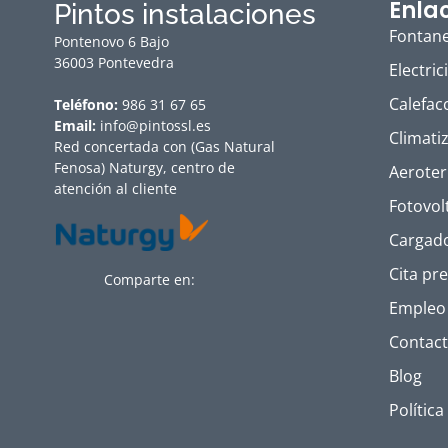
Enla
Pintos instalaciones
Fontane
Pontenovo 6 Bajo
36003 Pontevedra
Electric
Calefac
Teléfono:
986 31 67 65
Email:
info@pintossl.es
Climati
Red concertada con (Gas Natural
Fenosa) Naturgy, centro de
Aerote
atención al cliente
Fotovol
Cargado
Cita pre
Comparte en:
Empleo
Contac
Blog
Política