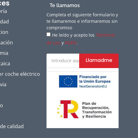
ces
Te llamamos
ría
Completa el siguiente formulario y
idad
te llamaremos e informaremos sin
compromiso
cion
He leído y acepto los
Términos
zación
de uso
y
RGPD
.
rmia
Llamadme
taica
r coche eléctrico
via
to
 de calidad